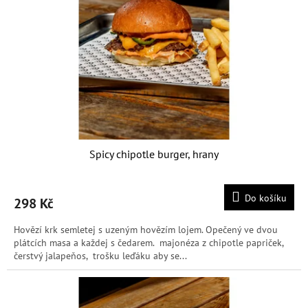
Spicy chipotle burger, hrany
Do košíku
298 Kč
Hovězí krk semletej s uzeným hovězím lojem. Opečený ve dvou
plátcích masa a každej s čedarem. majonéza z chipotle papriček,
čerstvý jalapeňos, trošku leďáku aby se...