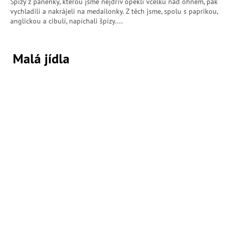
Špízy z panenky, kterou jsme nejdřív opekli vcelku nad ohněm, pak
vychladili a nakrájeli na medailonky. Z těch jsme, spolu s paprikou,
anglickou a cibulí, napíchali špízy....
Malá jídla