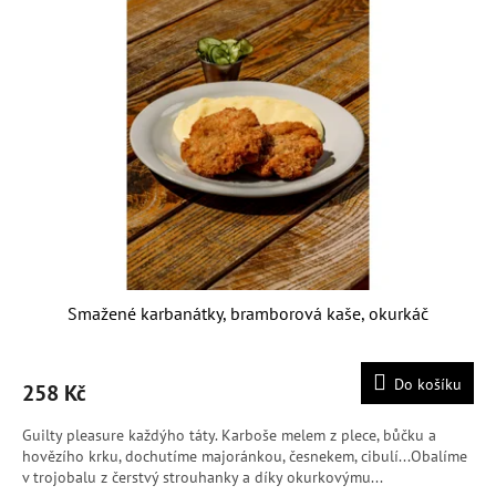
Smažené karbanátky, bramborová kaše, okurkáč
Do košíku
258 Kč
Guilty pleasure každýho táty. Karboše melem z plece, bůčku a
hovězího krku, dochutíme majoránkou, česnekem, cibulí...Obalíme
v trojobalu z čerstvý strouhanky a díky okurkovýmu...