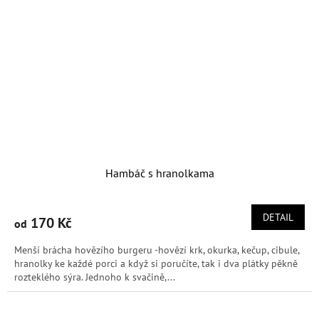
Hambáč s hranolkama
DETAIL
170 Kč
od
Menší brácha hovězího burgeru -hovězí krk, okurka, kečup, cibule,
hranolky ke každé porci a když si poručíte, tak i dva plátky pěkně
rozteklého sýra. Jednoho k svačině,...