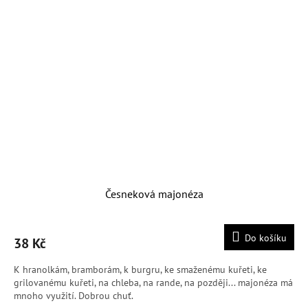
Česneková majonéza
Do košíku
38 Kč
K hranolkám, bramborám, k burgru, ke smaženému kuřeti, ke
grilovanému kuřeti, na chleba, na rande, na později... majonéza má
mnoho využití. Dobrou chuť.