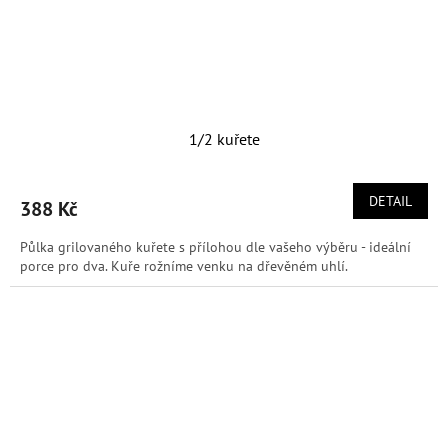
1/2 kuřete
DETAIL
388 Kč
Půlka grilovaného kuřete s přílohou dle vašeho výběru - ideální
porce pro dva. Kuře rožníme venku na dřevěném uhlí.