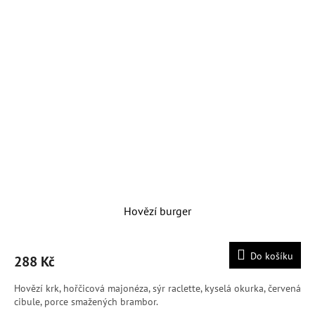
Hovězí burger
Do košíku
288 Kč
Hovězí krk, hořčicová majonéza, sýr raclette, kyselá okurka, červená
cibule, porce smažených brambor.