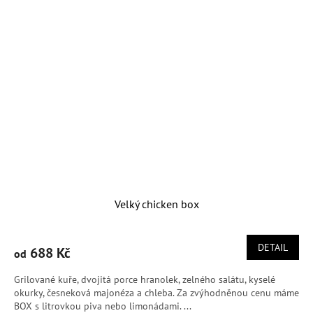
Velký chicken box
DETAIL
688 Kč
od
Grilované kuře, dvojitá porce hranolek, zelného salátu, kyselé
okurky, česneková majonéza a chleba. Za zvýhodněnou cenu máme
BOX s litrovkou piva nebo limonádami. ...