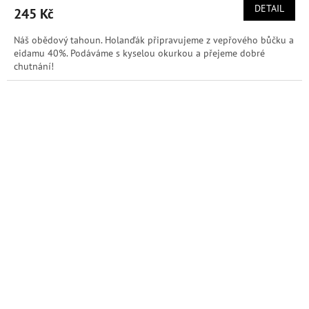
DETAIL
245 Kč
Náš obědový tahoun. Holanďák připravujeme z vepřového bůčku a
eidamu 40%. Podáváme s kyselou okurkou a přejeme dobré
chutnání!