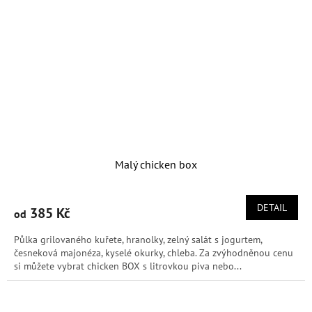
Malý chicken box
DETAIL
385 Kč
od
Půlka grilovaného kuřete, hranolky, zelný salát s jogurtem,
česneková majonéza, kyselé okurky, chleba. Za zvýhodněnou cenu
si můžete vybrat chicken BOX s litrovkou piva nebo...