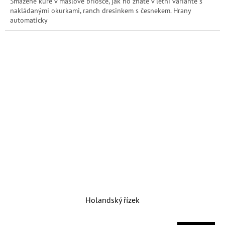
Smažené kuře v máslové briošce, jak ho znáte v letní variantě s
nakládanými okurkami, ranch dresinkem s česnekem. Hrany
automaticky
Holandský řízek