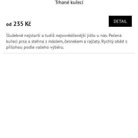
Trhané kuřecí
DETAIL
235 Kč
od
Služebně nejstarší a tudíž nejosvědčenější jídlo u nás. Pečená
kuřecí prsa a stehna s máslem, česnekem a rajčaty. Rychlý oběd s
přílohou podle vašeho výběru.