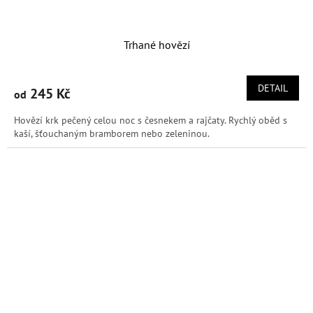
Trhané hovězí
DETAIL
245 Kč
od
Hovězí krk pečený celou noc s česnekem a rajčaty. Rychlý oběd s
kaší, šťouchaným bramborem nebo zeleninou.