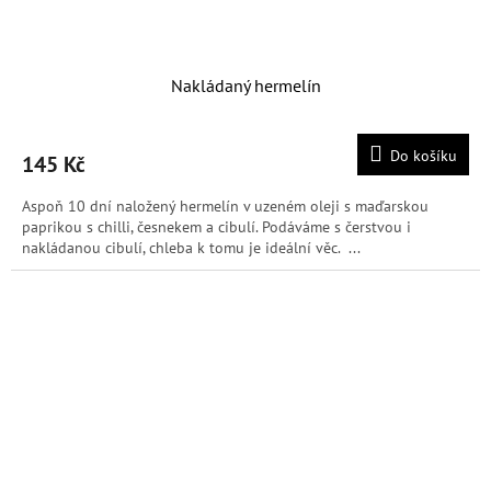
Nakládaný hermelín
Do košíku
145 Kč
Aspoň 10 dní naložený hermelín v uzeném oleji s maďarskou
paprikou s chilli, česnekem a cibulí. Podáváme s čerstvou i
nakládanou cibulí, chleba k tomu je ideální věc. ...