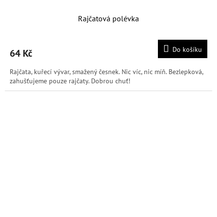
Rajčatová polévka
Do košíku
64 Kč
Rajčata, kuřecí vývar, smažený česnek. Nic víc, nic míň. Bezlepková,
zahušťujeme pouze rajčaty. Dobrou chuť!