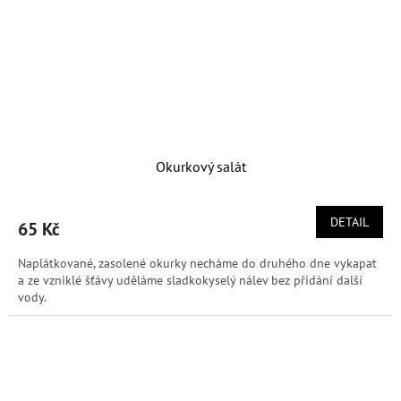
Okurkový salát
DETAIL
65 Kč
Naplátkované, zasolené okurky necháme do druhého dne vykapat
a ze vzniklé šťávy uděláme sladkokyselý nálev bez přidání další
vody.