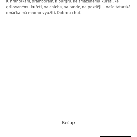
K hranolkám, bramborám, k burgru, ke smaženému kuřeti, ke
grilovanému kuřeti, na chleba, na rande, na později... naše tatarská
omáčka má mnoho využití. Dobrou chuť.
Kečup