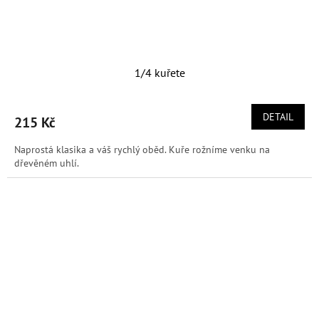
1/4 kuřete
DETAIL
215 Kč
Naprostá klasika a váš rychlý oběd. Kuře rožníme venku na
dřevěném uhlí.