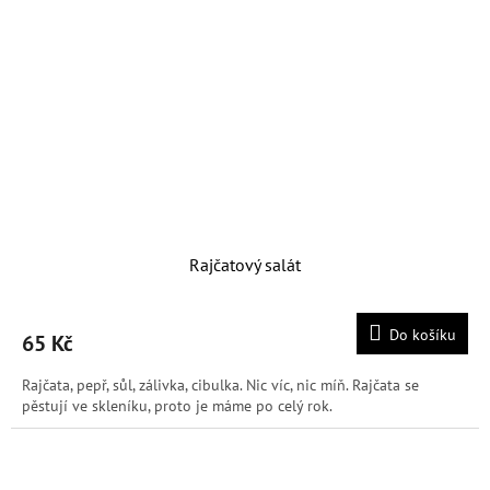
Rajčatový salát
Do košíku
65 Kč
Rajčata, pepř, sůl, zálivka, cibulka. Nic víc, nic míň. Rajčata se
pěstují ve skleníku, proto je máme po celý rok.