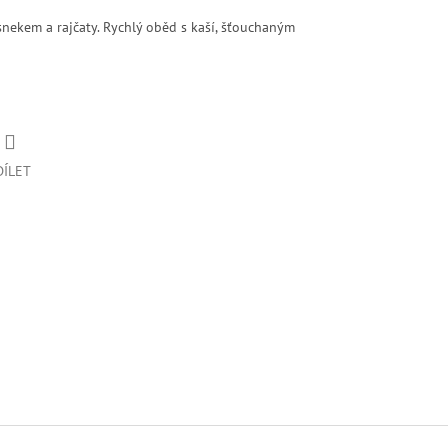
snekem a rajčaty. Rychlý oběd s kaší, šťouchaným
DÍLET