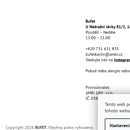
á
p
a
t
Bufet
U Nádražní lávky 81/2, 1
í
Pondělí – Neděle
11:00 – 21:00
+420 731 631 835
bufetkarlin@ambi.cz
Sledujte nás na
Instagr
Pokud máte alergie nebo 
Provozovatel:
AMBI GRIL, s.r.o.
IČ: 03864715, Maiselova
Tento web p
tohoto webu 
Nastavení
Copyright 2026
BUFET
. Všechna práva vyhrazena.