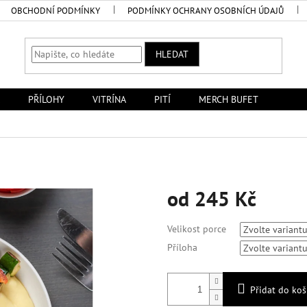
OBCHODNÍ PODMÍNKY
PODMÍNKY OCHRANY OSOBNÍCH ÚDAJŮ
HLEDAT
PŘÍLOHY
VITRÍNA
PITÍ
MERCH BUFET
od
245 Kč
Měrná
Velikost porce
cena:
Příloha
Přidat do koš