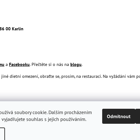
86 00 Karlín
amu
a
Facebooku
. Přečtěte si o nás na
blogu
.
jiné dietní omezení, obraťte se, prosím, na restauraci. Na vyžádání vám p
 38/15, Praha 1
oužívá soubory cookie. Dalším procházením
Odmítnout
vyjadřujete souhlas s jejich používáním.