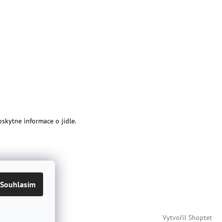
oskytne informace o jídle.
Souhlasím
Vytvořil Shoptet