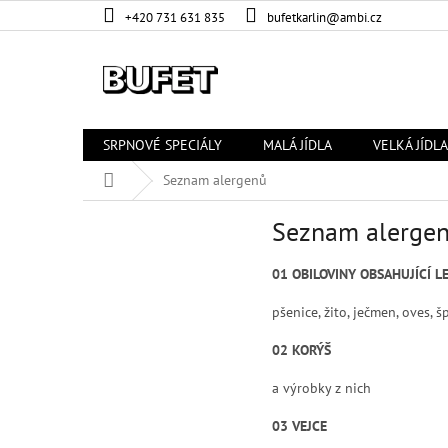
Přejít
+420 731 631 835
bufetkarlin@ambi.cz
na
obsah
SRPNOVÉ SPECIÁLY
MALÁ JÍDLA
VELKÁ JÍDLA
Domů
Seznam alergenů
Seznam alerge
01 OBILOVINY OBSAHUJÍCÍ L
pšenice, žito, ječmen, oves, 
02 KORÝŠ
a výrobky z nich
03 VEJCE