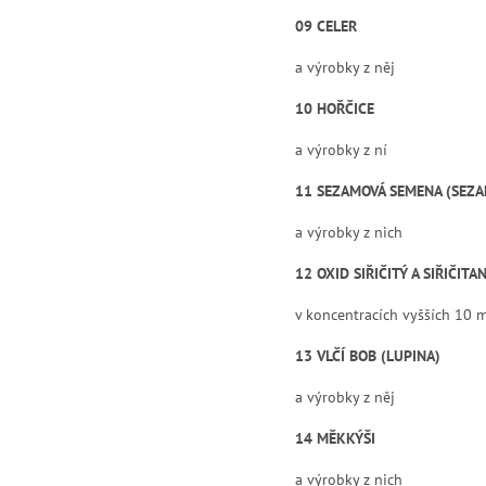
09 CELER
a výrobky z něj
10 HOŘČICE
a výrobky z ní
11 SEZAMOVÁ SEMENA (SEZA
a výrobky z nich
12 OXID SIŘIČITÝ A SIŘIČITA
v koncentracích vyšších 10 m
13 VLČÍ BOB (LUPINA)
a výrobky z něj
14 MĚKKÝŠI
a výrobky z nich