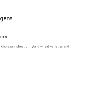
rgens
UTEN
lt, Khorasan wheat or hybrid wheat varieties and