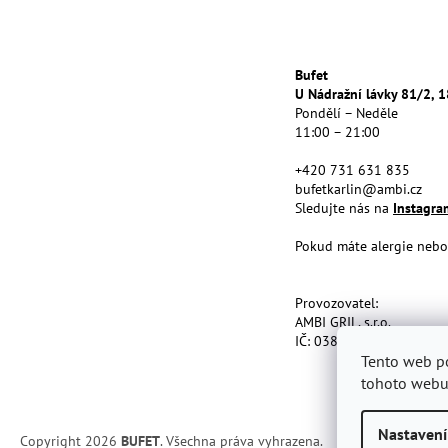
á
p
a
t
Bufet
U Nádražní lávky 81/2, 1
í
Pondělí – Neděle
11:00 – 21:00
+420 731 631 835
bufetkarlin@ambi.cz
Sledujte nás na
Instagr
Pokud máte alergie nebo 
Provozovatel:
AMBI GRIL, s.r.o.
IČ: 03864715, Maiselova
Tento web p
tohoto webu 
Nastavení
Copyright 2026
BUFET
. Všechna práva vyhrazena.