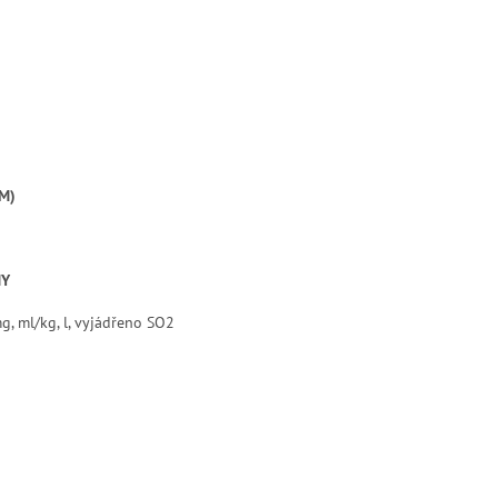
M)
NY
g, ml/kg, l, vyjádřeno SO2