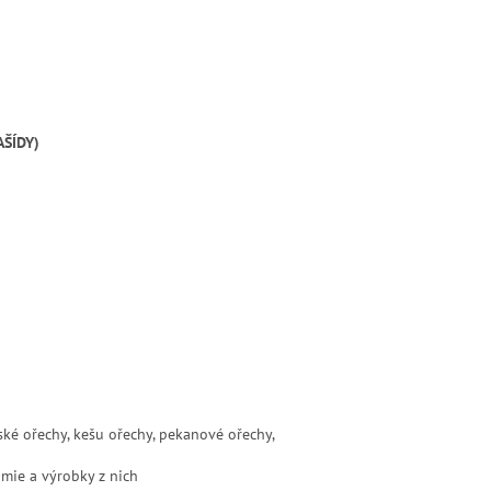
AŠÍDY)
šské ořechy, kešu ořechy, pekanové ořechy,
amie a výrobky z nich