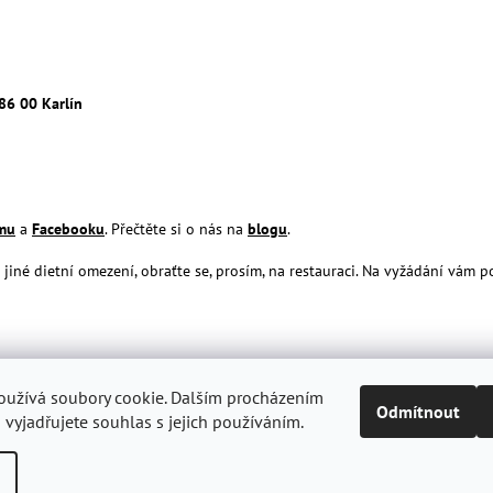
86 00 Karlín
amu
a
Facebooku
. Přečtěte si o nás na
blogu
.
jiné dietní omezení, obraťte se, prosím, na restauraci. Na vyžádání vám p
 38/15, Praha 1
oužívá soubory cookie. Dalším procházením
Odmítnout
vyjadřujete souhlas s jejich používáním.