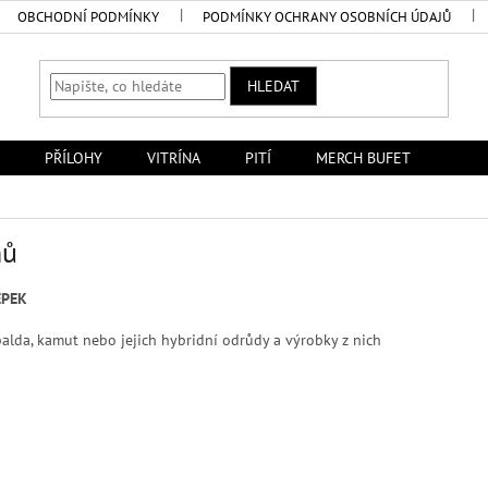
OBCHODNÍ PODMÍNKY
PODMÍNKY OCHRANY OSOBNÍCH ÚDAJŮ
HLEDAT
PŘÍLOHY
VITRÍNA
PITÍ
MERCH BUFET
nů
EPEK
špalda, kamut nebo jejich hybridní odrůdy a výrobky z nich