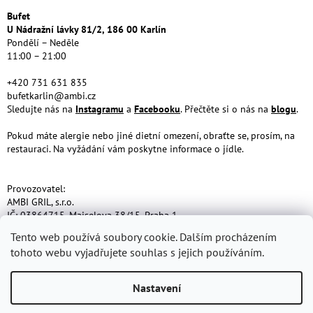
a
Bufet
t
U Nádražní lávky 81/2, 186 00 Karlín
í
Pondělí – Neděle
11:00 – 21:00
+420 731 631 835
bufetkarlin@ambi.cz
Sledujte nás na
Instagramu
a
Facebooku
. Přečtěte si o nás na
blogu
.
Pokud máte alergie nebo jiné dietní omezení, obraťte se, prosím, na
restauraci. Na vyžádání vám poskytne informace o jídle.
Provozovatel:
AMBI GRIL, s.r.o.
IČ: 03864715, Maiselova 38/15, Praha 1
Tento web používá soubory cookie. Dalším procházením
tohoto webu vyjadřujete souhlas s jejich používáním.
Nastavení
Vytvořil Shoptet